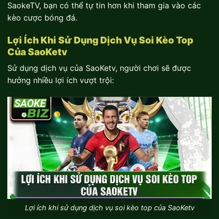
SaokeTV, bạn có thể tự tin hơn khi tham gia vào các
kèo cược bóng đá.
Lợi Ích Khi Sử Dụng Dịch Vụ Soi Kèo Top
Của SaoKetv
Sử dụng dịch vụ của SaoKetv, người chơi sẽ được
hưởng nhiều lợi ích vượt trội:
Lợi ích khi sử dụng dịch vụ soi kèo top của SaoKetv