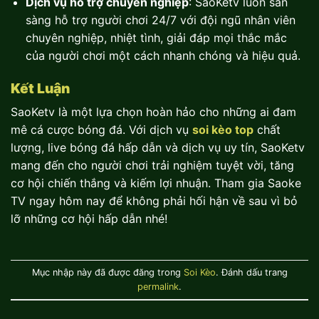
Dịch vụ hỗ trợ chuyên nghiệp
: SaoKetv luôn sẵn
sàng hỗ trợ người chơi 24/7 với đội ngũ nhân viên
chuyên nghiệp, nhiệt tình, giải đáp mọi thắc mắc
của người chơi một cách nhanh chóng và hiệu quả.
Kết Luận
SaoKetv là một lựa chọn hoàn hảo cho những ai đam
mê cá cược bóng đá. Với dịch vụ
soi kèo top
chất
lượng, live bóng đá hấp dẫn và dịch vụ uy tín, SaoKetv
mang đến cho người chơi trải nghiệm tuyệt vời, tăng
cơ hội chiến thắng và kiếm lợi nhuận. Tham gia Saoke
TV ngay hôm nay để không phải hối hận về sau vì bỏ
lỡ những cơ hội hấp dẫn nhé!
Mục nhập này đã được đăng trong
Soi Kèo
. Đánh dấu trang
permalink
.