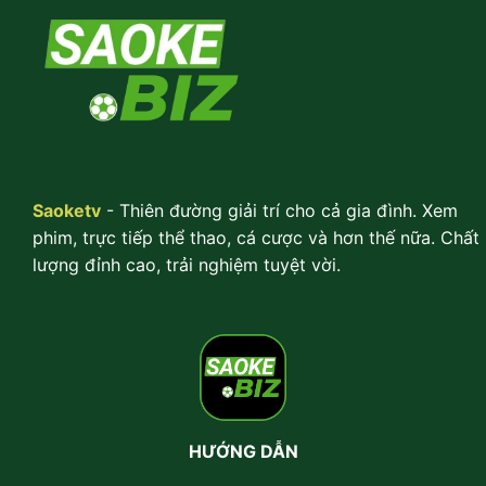
Niệm
Bạn
Cần
Biết
Saoketv
- Thiên đường giải trí cho cả gia đình. Xem
phim, trực tiếp thể thao, cá cược và hơn thế nữa. Chất
lượng đỉnh cao, trải nghiệm tuyệt vời.
HƯỚNG DẪN