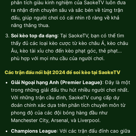
phân tích giàu kinh nghiệm của SaokeTV luôn đưa
ra nhận định chuyên sâu và sắc bén về từng trận
đấu, giúp người chơi có cái nhìn rõ ràng về khả
năng thắng thua.
Soi kèo top đa dạng
: Tại SaokeTV, bạn có thể tìm
thấy đủ các loại kèo cược từ kèo châu Á, kèo châu
Âu, kèo tài xỉu cho đến kèo phạt góc, thẻ phạt…
phù hợp với mọi nhu cầu của người chơi.
Các trận đấu nổi bật 2024 để soi kèo tại SaokeTV
Giải Ngoại hạng Anh (Premier League)
: Đây là một
trong những giải đấu thu hút nhiều người chơi nhất.
Với những trận cầu đinh, SaokeTV cung cấp dự
đoán chính xác dựa trên phân tích chuyên môn từ
phong độ của các đội bóng hàng đầu như
Manchester City, Arsenal, và Liverpool.
Champions League
: Với các trận đấu đỉnh cao giữa