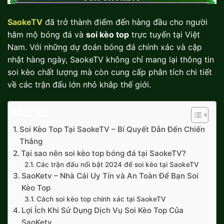
SaokeTV
đã trở thành điểm đến hàng đầu cho người
hâm mộ bóng đá và
soi kèo top
trực tuyến tại Việt
Nam. Với những dự đoán bóng đá chính xác và cập
nhật hàng ngày, SaokeTV không chỉ mang lại thông tin
soi kèo chất lượng mà còn cung cấp phân tích chi tiết
về các trận đấu lớn nhỏ khắp thế giới.
Mục lục
Soi Kèo Top Tại SaokeTV – Bí Quyết Dẫn Đến Chiến
Thắng
Tại sao nên soi kèo top bóng đá tại SaokeTV?
Các trận đấu nổi bật 2024 để soi kèo tại SaokeTV
SaoKetv – Nhà Cái Uy Tín và An Toàn Để Bạn Soi
Kèo Top
Cách soi kèo top chính xác tại SaokeTV
Lợi Ích Khi Sử Dụng Dịch Vụ Soi Kèo Top Của
SaoKetv