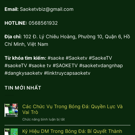
Email:
Saoketvbiz@gmail.com
HOTLINE:
0568561932
Địa chỉ:
102 Đ. Lý Chiêu Hoàng, Phường 10, Quận 6, Hồ
Chí Minh, Việt Nam
Từ khóa tìm kiếm:
#saoke #Saoketv #SaokeTV
#saokeTV
#saoke tv #SAOKETV #saoketvdangnhap
#dangkysaoketv #linktruycapsaoketv
TIN MỚI NHẤT
Các Chức Vụ Trong Bóng Đá: Quyền Lực Và
Vai Trò
Chức năng bình luận bị tắt
ở
Các
Chức
Ký Hiệu DM Trong Bóng Đá: Bí Quyết Thành
Vụ