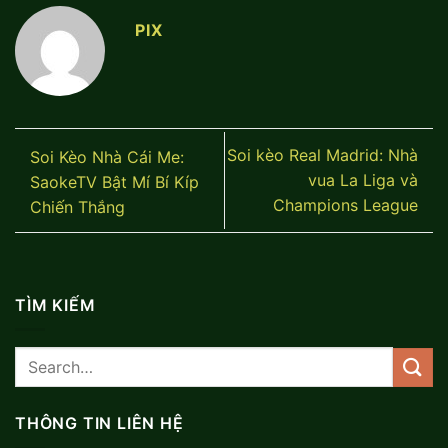
PIX
Soi kèo Real Madrid: Nhà
Soi Kèo Nhà Cái Me:
vua La Liga và
SaokeTV Bật Mí Bí Kíp
Champions League
Chiến Thắng
TÌM KIẾM
THÔNG TIN LIÊN HỆ