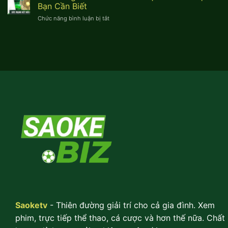
Cái
Đá
Bạn Cần Biết
Sea
Đỉnh
Chức năng bình luận bị tắt
ở
Games
Cao
FC
33:
Có
Cách
Nghĩa
Chọn
Là
Kèo
Gì:
Hiệu
Tất
Quả
Tần
Tật
Về
Khái
Niệm
Bạn
Cần
Biết
Saoketv
- Thiên đường giải trí cho cả gia đình. Xem
phim, trực tiếp thể thao, cá cược và hơn thế nữa. Chất