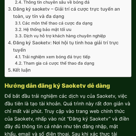
Thông tin chuyên sâu về bóng đá
Đăng ký saoketv – Giải trí cá cược trực tuyến an
toàn, uy tín và đa dạng
Các môn thể thao cá cược đa dạng
Hệ thống bảo mật tối ưu
Dịch vụ hỗ trợ khách hàng chuyên nghiệp
Đăng ký Saoketv: Nơi hội tụ tinh hoa giải trí trực
tuyến
Trải nghiệm xem bóng đá trực tiếp
Tham gia cá cược thể thao đa dạng
Kết luận
Hướng dẫn đăng ký Saoketv dễ dàng
Để bắt đầu trải nghiệm các dịch vụ của Saoketv, việc
đầu tiên là tạo tài khoản. Quá trình này rất đơn giản và
chỉ mất vài phút. Truy cập vào trang web chính thức
của Saoketv, nhấp vào nút “Đăng ký Saoketv” và điền
đầy đủ thông tin cá nhân như tên đăng nhập, mật
khẩu, email và số điện thoại. Sau khi xác thực tài