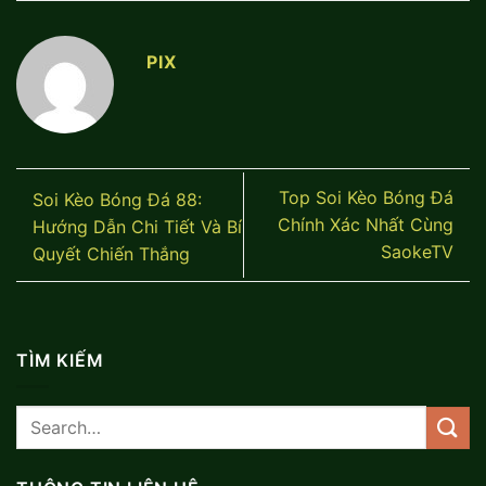
PIX
Top Soi Kèo Bóng Đá
Soi Kèo Bóng Đá 88:
Chính Xác Nhất Cùng
Hướng Dẫn Chi Tiết Và Bí
SaokeTV
Quyết Chiến Thắng
TÌM KIẾM