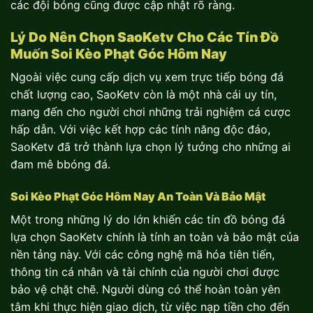
các đội bóng cũng được cập nhật rõ ràng.
Lý Do Nên Chọn SaoKetv Cho Các Tín Đồ
Muốn Soi Kèo Phạt Góc Hôm Nay
Ngoài việc cung cấp dịch vụ xem trực tiếp bóng đá
chất lượng cao, SaoKetv còn là một nhà cái uy tín,
mang đến cho người chơi những trải nghiệm cá cược
hấp dẫn. Với việc kết hợp các tính năng độc đáo,
SaoKetv đã trở thành lựa chọn lý tưởng cho những ai
đam mê bbóng đá.
Soi Kèo Phạt Góc Hôm Nay An Toàn Và Bảo Mật
Một trong những lý do lớn khiến các tín đồ bóng đá
lựa chọn SaoKetv chính là tính an toàn và bảo mật của
nền tảng này. Với các công nghệ mã hóa tiên tiến,
thông tin cá nhân và tài chính của người chơi được
bảo vệ chặt chẽ. Người dùng có thể hoàn toàn yên
tâm khi thực hiện giao dịch, từ việc nạp tiền cho đến