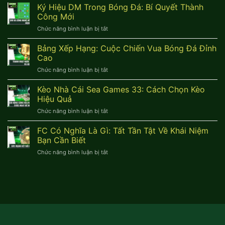
Chức
Ký Hiệu DM Trong Bóng Đá: Bí Quyết Thành
Vụ
Công Mới
Trong
Chức năng bình luận bị tắt
ở
Bóng
Ký
Đá:
Hiệu
Bảng Xếp Hạng: Cuộc Chiến Vua Bóng Đá Đỉnh
Quyền
DM
Lực
Cao
Trong
Và
Chức năng bình luận bị tắt
ở
Bóng
Vai
Bảng
Đá:
Trò
Xếp
Kèo Nhà Cái Sea Games 33: Cách Chọn Kèo
Bí
Hạng:
Quyết
Hiệu Quả
Cuộc
Thành
Chức năng bình luận bị tắt
ở
Chiến
Công
Kèo
Vua
Mới
Nhà
FC Có Nghĩa Là Gì: Tất Tần Tật Về Khái Niệm
Bóng
Cái
Đá
Bạn Cần Biết
Sea
Đỉnh
Chức năng bình luận bị tắt
ở
Games
Cao
FC
33:
Có
Cách
Nghĩa
Chọn
Là
Kèo
Gì:
Hiệu
Tất
Quả
Tần
Tật