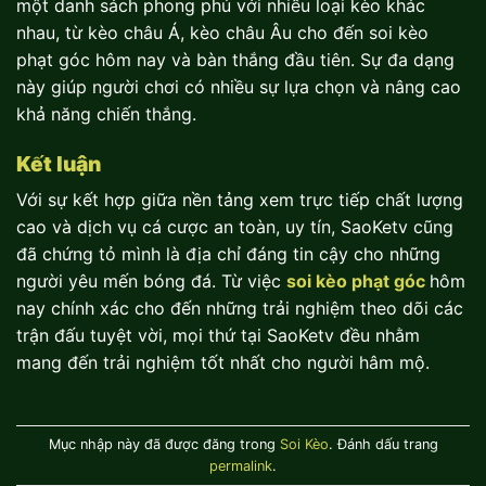
một danh sách phong phú với nhiều loại kèo khác
nhau, từ kèo châu Á, kèo châu Âu cho đến soi kèo
phạt góc hôm nay và bàn thắng đầu tiên. Sự đa dạng
này giúp người chơi có nhiều sự lựa chọn và nâng cao
khả năng chiến thắng.
Kết luận
Với sự kết hợp giữa nền tảng xem trực tiếp chất lượng
cao và dịch vụ cá cược an toàn, uy tín, SaoKetv cũng
đã chứng tỏ mình là địa chỉ đáng tin cậy cho những
người yêu mến bóng đá. Từ việc
soi kèo phạt góc
hôm
nay
chính xác cho đến những trải nghiệm theo dõi các
trận đấu tuyệt vời, mọi thứ tại SaoKetv đều nhằm
mang đến trải nghiệm tốt nhất cho người hâm mộ.
Mục nhập này đã được đăng trong
Soi Kèo
. Đánh dấu trang
permalink
.