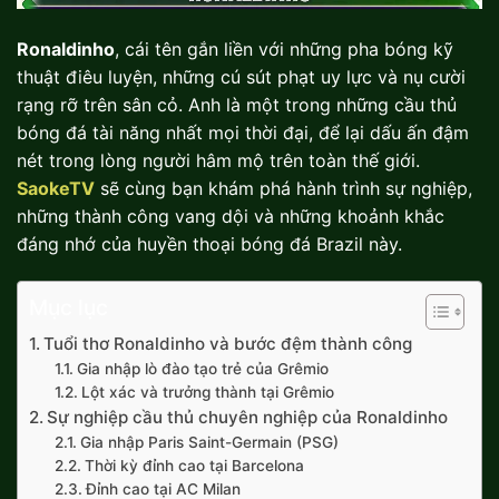
Ronaldinho
, cái tên gắn liền với những pha bóng kỹ
thuật điêu luyện, những cú sút phạt uy lực và nụ cười
rạng rỡ trên sân cỏ. Anh là một trong những cầu thủ
bóng đá tài năng nhất mọi thời đại, để lại dấu ấn đậm
nét trong lòng người hâm mộ trên toàn thế giới.
SaokeTV
sẽ cùng bạn khám phá hành trình sự nghiệp,
những thành công vang dội và những khoảnh khắc
đáng nhớ của huyền thoại bóng đá Brazil này.
Mục lục
Tuổi thơ Ronaldinho và bước đệm thành công
Gia nhập lò đào tạo trẻ của Grêmio
Lột xác và trưởng thành tại Grêmio
Sự nghiệp cầu thủ chuyên nghiệp của Ronaldinho
Gia nhập Paris Saint-Germain (PSG)
Thời kỳ đỉnh cao tại Barcelona
Đỉnh cao tại AC Milan