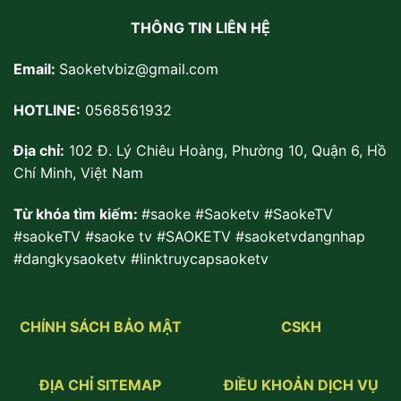
THÔNG TIN LIÊN HỆ
Email:
Saoketvbiz@gmail.com
HOTLINE:
0568561932
Địa chỉ:
102 Đ. Lý Chiêu Hoàng, Phường 10, Quận 6, Hồ
Chí Minh, Việt Nam
Từ khóa tìm kiếm:
#saoke #Saoketv #SaokeTV
#saokeTV
#saoke tv #SAOKETV #saoketvdangnhap
#dangkysaoketv #linktruycapsaoketv
CHÍNH SÁCH BẢO MẬT
CSKH
ĐỊA CHỈ SITEMAP
ĐIỀU KHOẢN DỊCH VỤ