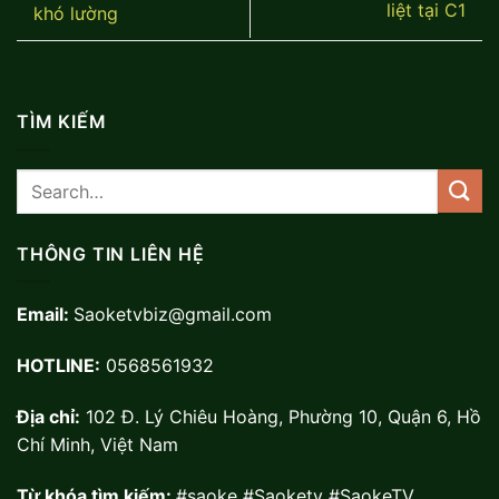
liệt tại C1
khó lường
TÌM KIẾM
THÔNG TIN LIÊN HỆ
Email:
Saoketvbiz@gmail.com
HOTLINE:
0568561932
Địa chỉ:
102 Đ. Lý Chiêu Hoàng, Phường 10, Quận 6, Hồ
Chí Minh, Việt Nam
Từ khóa tìm kiếm:
#saoke #Saoketv #SaokeTV