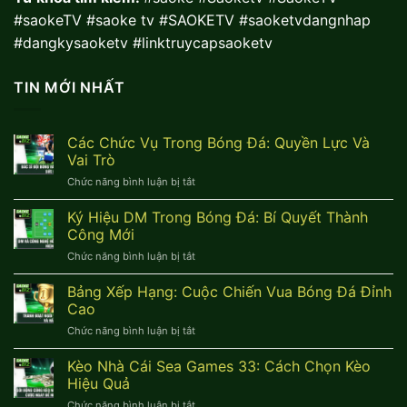
#saokeTV
#saoke tv #SAOKETV #saoketvdangnhap
#dangkysaoketv #linktruycapsaoketv
TIN MỚI NHẤT
Các Chức Vụ Trong Bóng Đá: Quyền Lực Và
Vai Trò
Chức năng bình luận bị tắt
ở
Các
Chức
Ký Hiệu DM Trong Bóng Đá: Bí Quyết Thành
Vụ
Công Mới
Trong
Chức năng bình luận bị tắt
ở
Bóng
Ký
Đá:
Hiệu
Bảng Xếp Hạng: Cuộc Chiến Vua Bóng Đá Đỉnh
Quyền
DM
Lực
Cao
Trong
Và
Chức năng bình luận bị tắt
ở
Bóng
Vai
Bảng
Đá:
Trò
Xếp
Kèo Nhà Cái Sea Games 33: Cách Chọn Kèo
Bí
Hạng:
Quyết
Hiệu Quả
Cuộc
Thành
Chức năng bình luận bị tắt
ở