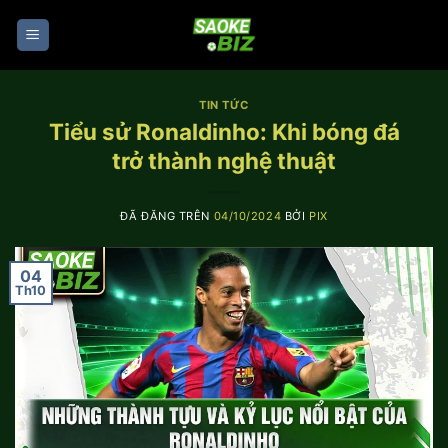
Chuyển
đến
nội
dung
TIN TỨC
Tiểu sử Ronaldinho: Khi bóng đá
trở thành nghệ thuật
ĐÃ ĐĂNG TRÊN
04/10/2024
BỞI
PIX
04
Th10