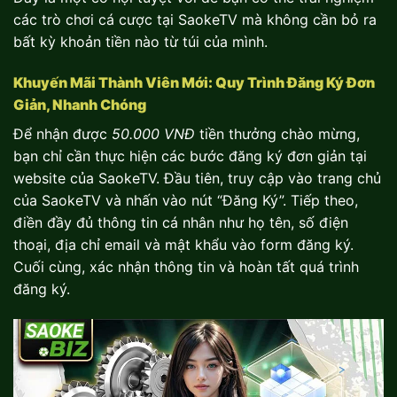
các trò chơi cá cược tại SaokeTV mà không cần bỏ ra
bất kỳ khoản tiền nào từ túi của mình.
Khuyến Mãi Thành Viên Mới: Quy Trình Đăng Ký Đơn
Giản, Nhanh Chóng
Để nhận được
50.000 VNĐ
tiền thưởng chào mừng,
bạn chỉ cần thực hiện các bước đăng ký đơn giản tại
website của SaokeTV. Đầu tiên, truy cập vào trang chủ
của SaokeTV và nhấn vào nút “Đăng Ký”. Tiếp theo,
điền đầy đủ thông tin cá nhân như họ tên, số điện
thoại, địa chỉ email và mật khẩu vào form đăng ký.
Cuối cùng, xác nhận thông tin và hoàn tất quá trình
đăng ký.