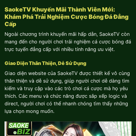
SaokeTV Khuyến Mãi Thành Viên Mới:
Khám Phá Trải Nghiệm Cược Bóng Đá Đẳng
Cấp
Ngoài chương trình khuyến mãi hấp dẫn, SaokeTV còn
mang đến cho người chơi trải nghiệm cá cược bóng đá
trực tuyến đẳng cấp với nhiều tính năng ưu việt.
Giao Diện Thân Thiện, Dễ Sử Dụng
Giao diện website của SaokeTV được thiết kế vô cùng
thân thiện và dễ sử dụng, giúp người chơi dễ dàng tìm
kiếm và truy cập vào các trò chơi cá cược mà họ yêu
thích. Các menu và chức năng được sắp xếp logic và
direct, người chơi có thể nhanh chóng tìm thấy những
lựa chọn mong muốn.