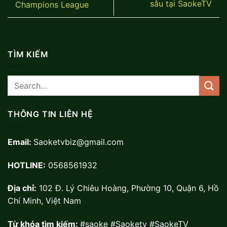
sâu tại SaokeTV
Champions League
TÌM KIẾM
THÔNG TIN LIÊN HỆ
Email:
Saoketvbiz@gmail.com
HOTLINE:
0568561932
Địa chỉ:
102 Đ. Lý Chiêu Hoàng, Phường 10, Quận 6, Hồ
Chí Minh, Việt Nam
Từ khóa tìm kiếm:
#saoke #Saoketv #SaokeTV