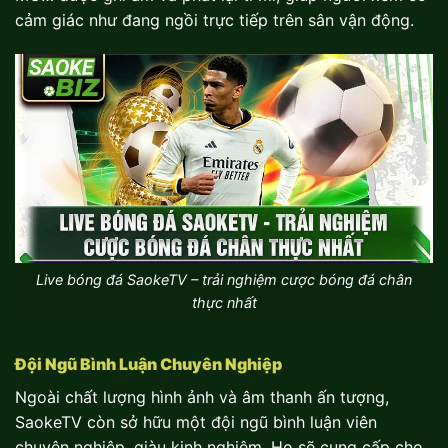
cảm giác như đang ngồi trực tiếp trên sân vận động.
Live bóng đá SaokeTV – trải nghiệm cược bóng đá chân
thực nhất
Đội Ngũ Bình Luận Chuyên Nghiệp
Ngoài chất lượng hình ảnh và âm thanh ấn tượng,
SaokeTV còn sở hữu một đội ngũ bình luận viên
chuyên nghiệp, giàu kinh nghiệm. Họ sẽ cung cấp cho