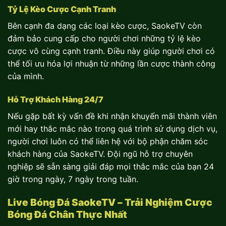
Tỷ Lệ Kèo Cược Cạnh Tranh
Bên cạnh đa dạng các loại kèo cược, SaokeTV còn
đảm bảo cung cấp cho người chơi những tỷ lệ kèo
cược vô cùng cạnh tranh. Điều này giúp người chơi có
thể tối ưu hóa lợi nhuận từ những lần cược thành công
của mình.
Hỗ Trợ Khách Hàng 24/7
Nếu gặp bất kỳ vấn đề khi nhận khuyến mãi thành viên
mới hay thắc mắc nào trong quá trình sử dụng dịch vụ,
người chơi luôn có thể liên hệ với bộ phận chăm sóc
khách hàng của SaokeTV. Đội ngũ hỗ trợ chuyên
nghiệp sẽ sẵn sàng giải đáp mọi thắc mắc của bạn 24
giờ trong ngày, 7 ngày trong tuần.
Live Bóng Đá SaokeTV – Trải Nghiệm Cược
Bóng Đá Chân Thực Nhất