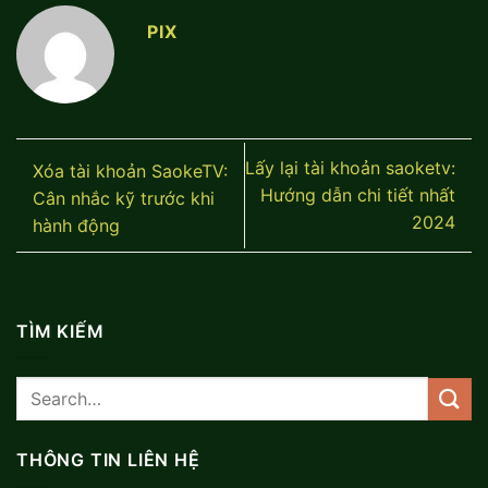
PIX
Lấy lại tài khoản saoketv:
Xóa tài khoản SaokeTV:
Hướng dẫn chi tiết nhất
Cân nhắc kỹ trước khi
2024
hành động
TÌM KIẾM
THÔNG TIN LIÊN HỆ