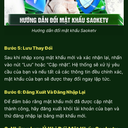
Hướng dẫn đổi mật khẩu Saoketv
Bước 5: Lưu Thay Đổi
Sau khi nhập xong mật khẩu mới và xác nhận lại, nhấn
vào nút “Lưu” hoặc “Cập nhật”. Hệ thống sẽ xử lý yêu
cầu của bạn và nếu tất cả các thông tin đều chính xác,
mật khẩu của bạn sẽ được thay đổi ngay lập tức.
Bước 6: Đăng Xuất Và Đăng Nhập Lại
Để đảm bảo rằng mật khẩu mới đã được cập nhật
thành công, hãy đăng xuất khỏi tài khoản của bạn và
thử đăng nhập lại bằng mật khẩu mới.