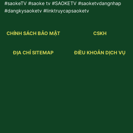
#saokeTV
#saoke tv #SAOKETV #saoketvdangnhap
#dangkysaoketv #linktruycapsaoketv
CHÍNH SÁCH BẢO MẬT
CSKH
ĐỊA CHỈ SITEMAP
ĐIỀU KHOẢN DỊCH VỤ