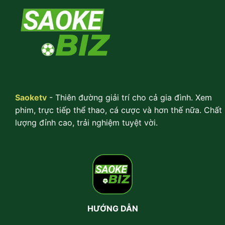
Niệm
Bạn
Cần
Biết
Saoketv
- Thiên đường giải trí cho cả gia đình. Xem
phim, trực tiếp thể thao, cá cược và hơn thế nữa. Chất
lượng đỉnh cao, trải nghiệm tuyệt vời.
HƯỚNG DẪN