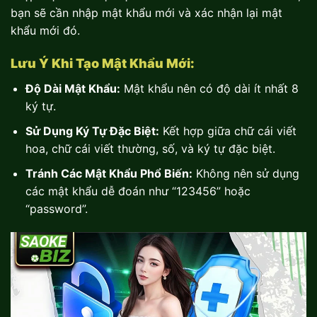
bạn sẽ cần nhập mật khẩu mới và xác nhận lại mật
khẩu mới đó.
Lưu Ý Khi Tạo Mật Khẩu Mới:
Độ Dài Mật Khẩu:
Mật khẩu nên có độ dài ít nhất 8
ký tự.
Sử Dụng Ký Tự Đặc Biệt:
Kết hợp giữa chữ cái viết
hoa, chữ cái viết thường, số, và ký tự đặc biệt.
Tránh Các Mật Khẩu Phổ Biến:
Không nên sử dụng
các mật khẩu dễ đoán như “123456” hoặc
“password”.