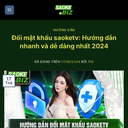
Chuyển
đến
nội
dung
HƯỚNG DẪN
Đổi mật khẩu saoketv: Hướng dẫn
nhanh và dễ dàng nhất 2024
ĐÃ ĐĂNG TRÊN
17/08/2024
BỞI
PIX
17
Th8