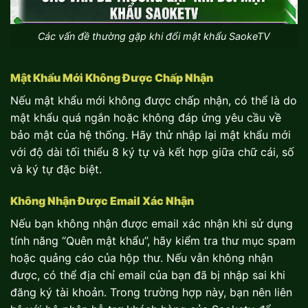
Các vấn đề thường gặp khi đổi mật khẩu SaokeTV
Mật Khẩu Mới Không Được Chấp Nhận
Nếu mật khẩu mới không được chấp nhận, có thể là do
mật khẩu quá ngắn hoặc không đáp ứng yêu cầu về
bảo mật của hệ thống. Hãy thử nhập lại mật khẩu mới
với độ dài tối thiểu 8 ký tự và kết hợp giữa chữ cái, số
và ký tự đặc biệt.
Không Nhận Được Email Xác Nhận
Nếu bạn không nhận được email xác nhận khi sử dụng
tính năng “Quên mật khẩu”, hãy kiểm tra thư mục spam
hoặc quảng cáo của hộp thư. Nếu vẫn không nhận
được, có thể địa chỉ email của bạn đã bị nhập sai khi
đăng ký tài khoản. Trong trường hợp này, bạn nên liên