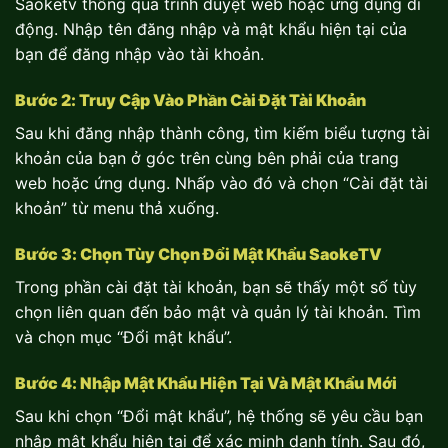
Saoketv thông qua trình duyệt web hoặc ứng dụng di
động. Nhập tên đăng nhập và mật khẩu hiện tại của
bạn để đăng nhập vào tài khoản.
Bước 2: Truy Cập Vào Phần Cài Đặt Tài Khoản
Sau khi đăng nhập thành công, tìm kiếm biểu tượng tài
khoản của bạn ở góc trên cùng bên phải của trang
web hoặc ứng dụng. Nhấp vào đó và chọn “Cài đặt tài
khoản” từ menu thả xuống.
Bước 3: Chọn Tùy Chọn Đổi Mật Khẩu SaokeTV
Trong phần cài đặt tài khoản, bạn sẽ thấy một số tùy
chọn liên quan đến bảo mật và quản lý tài khoản. Tìm
và chọn mục “Đổi mật khẩu”.
Bước 4: Nhập Mật Khẩu Hiện Tại Và Mật Khẩu Mới
Sau khi chọn “Đổi mật khẩu”, hệ thống sẽ yêu cầu bạn
nhập mật khẩu hiện tại để xác minh danh tính. Sau đó,