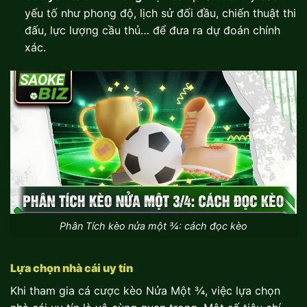
yếu tố như phong độ, lịch sử đối đầu, chiến thuật thi
đấu, lực lượng cầu thủ… để đưa ra dự đoán chính
xác.
Phân Tích kèo nửa một ¾: cách đọc kèo
Lựa chọn nhà cái uy tín
Khi tham gia cá cược kèo Nửa Một ¾, việc lựa chọn