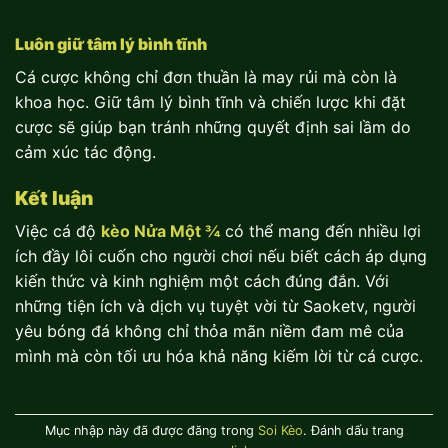
Luôn giữ tâm lý bình tĩnh
Cá cược không chỉ đơn thuần là may rủi mà còn là
khoa học. Giữ tâm lý bình tĩnh và chiến lược khi đặt
cược sẽ giúp bạn tránh những quyết định sai lầm do
cảm xúc tác động.
Kết luận
Việc cá độ
kèo Nửa Một ¾
có thể mang đến nhiều lợi
ích đầy lôi cuốn cho người chơi nếu biết cách áp dụng
kiến thức và kinh nghiệm một cách đúng đắn. Với
những tiện ích và dịch vụ tuyệt vời từ Saoketv, người
yêu bóng đá không chỉ thỏa mãn niềm đam mê của
mình mà còn tối ưu hóa khả năng kiếm lời từ cá cược.
Mục nhập này đã được đăng trong
Soi Kèo
. Đánh dấu trang