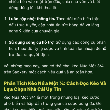
nhiều tiền vào một trận đấu, chia nhỏ vốn và biết
dừng đúng lúc khi thua lỗ.
Luôn cập nhật thông tin
: Theo dõi diễn biến trận
đấu trực tuyến, cập nhật tin tức bóng đá và lắng
nghe ý kiến của chuyên gia.
Sử dụng công cụ hỗ trợ
: Sử dụng các công cụ phân
tích, theo dõi tỷ lệ cược và tính toán lợi nhuận để hỗ
trợ đưa ra quyết định.
Với những mẹo này, bạn có thể chơi kèo Nửa Một 3/4
trên Saoketv một cách hiệu quả và an toàn hơn.
Phân Tích Kèo Nửa Một ¾: Cách Đọc Kèo Và
Lựa Chọn Nhà Cái Uy Tín
Kèo Nửa Một 3/4 là một trong những loại kèo cược
phổ biến và hấp dẫn trong giới cá cược bóng đá. Để
chơi kèo này hiệu quả, bạn cần nắm rõ cách đọc kèo