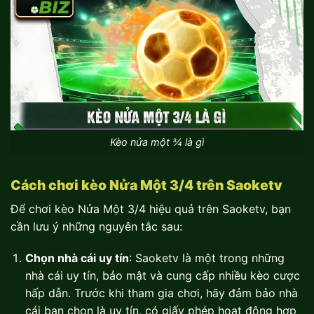
Kèo nửa một ¾ là gì
Cách chơi kèo Nửa Một 3/4 trên Saoketv
Để chơi kèo Nửa Một 3/4 hiệu quả trên Saoketv, bạn
cần lưu ý những nguyên tắc sau:
Chọn nhà cái uy tín
: Saoketv là một trong những
nhà cái uy tín, bảo mật và cung cấp nhiều kèo cược
hấp dẫn. Trước khi tham gia chơi, hãy đảm bảo nhà
cái bạn chọn là uy tín, có giấy phép hoạt động hợp