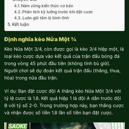
Nắm vững kiến thức cơ bản
Phân tích kỹ lưỡng trước khi đặt cược
Luôn giữ tâm lý bình tĩnh
Kết luận
Định nghĩa kèo Nửa Một ¾
Kèo Nửa Một 3/4, còn được gọi là kèo 3/4 hiệp một, là
loại kèo cược dựa vào kết quả của trận đấu bóng đá
trong vòng 45 phút đầu tiên (không tính bù giờ).
Người chơi sẽ dự đoán kết quả trận đấu (thắng, thua,
hòa) trong nửa đầu trận.
Ví dụ: Bạn đặt cược đội A thắng kèo Nửa Một 3/4 với
tỷ lệ cược là 1.8. Kết quả hiệp 1 là đội A dẫn trước đội
B với tỷ số 2-0. Trong trường hợp này, bạn thắng cược
và nhận được số tiền 1.8 lần số tiền bạn đặt cược.