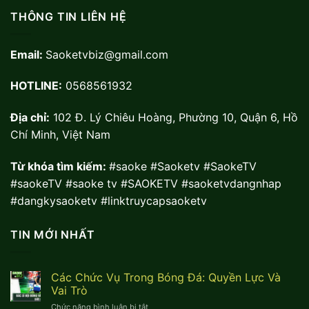
THÔNG TIN LIÊN HỆ
Email:
Saoketvbiz@gmail.com
HOTLINE:
0568561932
Địa chỉ:
102 Đ. Lý Chiêu Hoàng, Phường 10, Quận 6, Hồ
Chí Minh, Việt Nam
Từ khóa tìm kiếm:
#saoke #Saoketv #SaokeTV
#saokeTV
#saoke tv #SAOKETV #saoketvdangnhap
#dangkysaoketv #linktruycapsaoketv
TIN MỚI NHẤT
Các Chức Vụ Trong Bóng Đá: Quyền Lực Và
Vai Trò
Chức năng bình luận bị tắt
ở